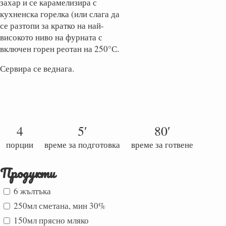
захар и се карамелизира с
кухненска горелка (или слага да
се разтопи за кратко на най-
високото ниво на фурната с
включен горен реотан на 250°С.
Сервира се веднага.
4
5′
80′
порции
време за подготовка
време за готвене
Продукти
6 жълтъка
250мл сметана, мин 30%
150мл прясно мляко