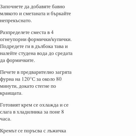
Започнете да добавяте бавно
млякото и сметаната и бъркайте
непрекъснато.
Разпределете сместа в 4
огнеупорни формички/купички.
Подредете ги в дълбока тава и
налейте студена вода до средата
да формичките.
Печете в предварително загрята
фурна на 120°С за около 80
минути, докато стегне по
краищата.
Готовият крем се охлажда и се
слага в хладилника за поне 8
часа.
Кремът се поръсва с лъжичка