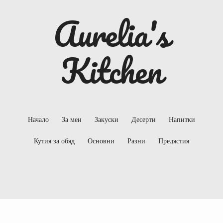
Aurelia's
Kitchen
Начало
За мен
Закуски
Десерти
Напитки
Кутия за обяд
Основни
Разни
Предястия