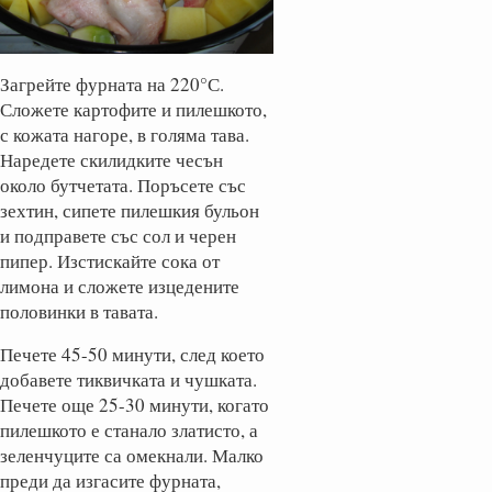
Загрейте фурната на 220°С.
Сложете картофите и пилешкото,
с кожата нагоре, в голяма тава.
Наредете скилидките чесън
около бутчетата. Поръсете със
зехтин, сипете пилешкия бульон
и подправете със сол и черен
пипер. Изстискайте сока от
лимона и сложете изцедените
половинки в тавата.
Печете 45-50 минути, след което
добавете тиквичката и чушката.
Печете още 25-30 минути, когато
пилешкото е станало златисто, а
зеленчуците са омекнали. Малко
преди да изгасите фурната,