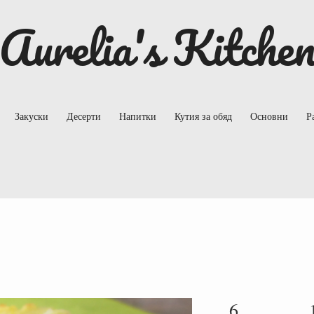
Aurelia's Kitche
Закуски
Десерти
Напитки
Кутия за обяд
Основни
Р
6