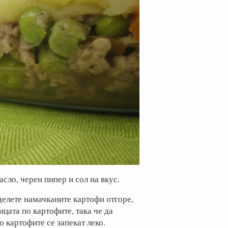
сло, черен пипер и сол на вкус.
делете намачканите картофи отгоре,
ицата по картофите, така че да
о картофите се запекат леко.