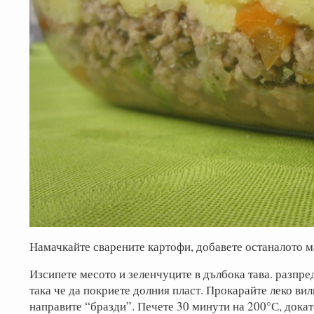
Намачкайте сварените картофи, добавете останалото ма
Изсипете месото и зеленчуците в дълбока тава. разпре
така че да покриете долния пласт. Прокарайте леко вил
направите “бразди”. Печете 30 минути на 200°С, докат