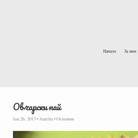
Начало
За мен
Овчарски пай
Jan 26, 2013
•
Aurelia
•
Основни