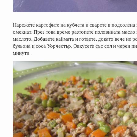
Нарежете картофите на кубчета и сварете в подсолена 
омекнат. През това време разтопете половината масло 
маслото. Добавете каймата и гответе, докато вече не р
бульона и соса Уорчестър. Овкусете със сол и черен пи
минути.