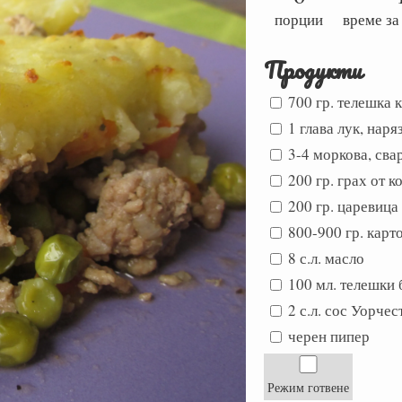
порции
време за
Продукти
700 гр. телешка 
1 глава лук, наря
3-4 моркова, сва
200 гр. грах от 
200 гр. царевица
800-900 гр. карт
8 с.л. масло
100 мл. телешки 
2 с.л. сос Уорчес
черен пипер
Режим готвене