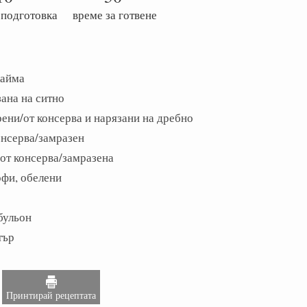
 подготовка
време за готвене
кайма
зана на ситно
рени/от консерва и нарязани на дребно
консерва/замразен
 от консерва/замразена
офи, обелени
бульон
тър
Принтирай рецептата