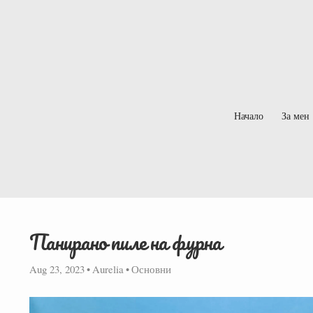
Начало
За мен
Панирано пиле на фурна
Aug 23, 2023
•
Aurelia
•
Основни