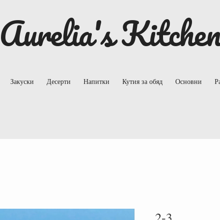
Aurelia's Kitche
Закуски
Десерти
Напитки
Кутия за обяд
Основни
Р
2-3