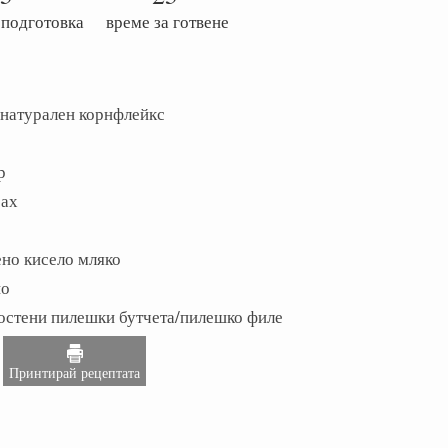
 подготовка
време за готвене
 натурален корнфлейкс
р
рах
ено кисело мляко
но
костени пилешки бутчета/пилешко филе
Принтирай рецептата