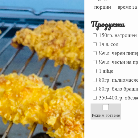
порции
време за
Продукти
150гр. натрошен
1ч.л. сол
½ч.л. черен пипе
½ч.л. чесън на п
1 яйце
80гр. пълномасл
80гр. бяло браш
350-400гр. обез
Режим готвене