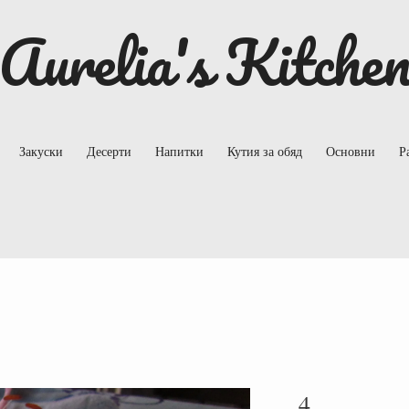
Aurelia's Kitche
Закуски
Десерти
Напитки
Кутия за обяд
Основни
Р
4