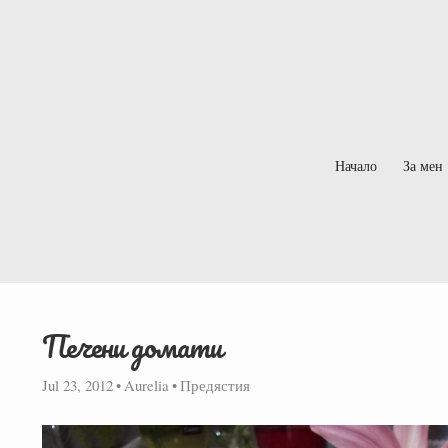
Начало
За мен
Печени домати
Jul 23, 2012
•
Aurelia
•
Предястия