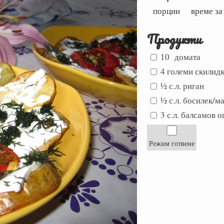
порции
време за
Продукти
10 домата
4 големи скилид
½ с.л. риган
½ с.л. босилек/м
3 с.л. балсамов о
Режим готвене