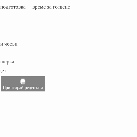
 подготовка
време за готвене
ки чесън
ащерка
цет
Принтирай рецептата