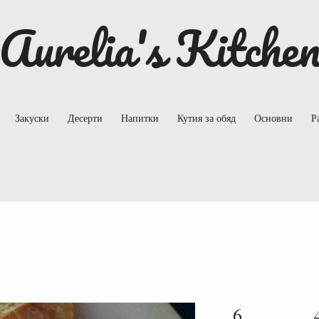
Aurelia's Kitche
Закуски
Десерти
Напитки
Кутия за обяд
Основни
Р
6