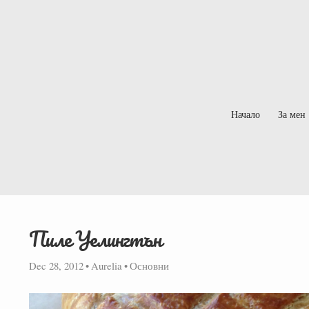
Начало
За мен
Пиле Уелингтън
Dec 28, 2012
•
Aurelia
•
Основни