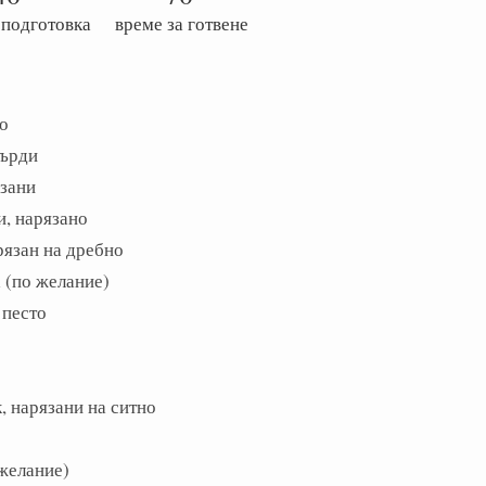
 подготовка
време за готвене
то
гърди
язани
и, нарязано
рязан на дребно
 (по желание)
 песто
к, нарязани на ситно
 желание)