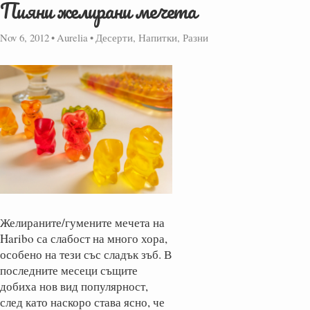
Пияни желирани мечета
Nov 6, 2012
•
Aurelia
•
Десерти, Напитки, Разни
Желираните/гумените мечета на
Haribo са слабост на много хора,
особено на тези със сладък зъб. В
последните месеци същите
добиха нов вид популярност,
след като наскоро става ясно, че