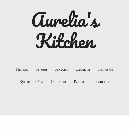
Aurelia's
Kitchen
Начало
За мен
Закуски
Десерти
Напитки
Кутия за обяд
Основни
Разни
Предястия