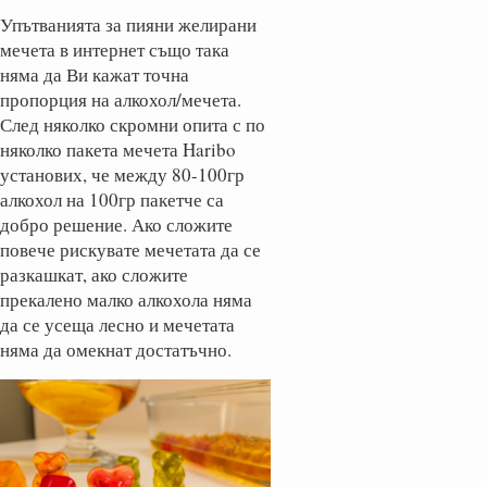
Упътванията за пияни желирани
мечета в интернет също така
няма да Ви кажат точна
пропорция на алкохол/мечета.
След няколко скромни опита с по
няколко пакета мечета Haribo
установих, че между 80-100гр
алкохол на 100гр пакетче са
добро решение. Ако сложите
повече рискувате мечетата да се
разкашкат, ако сложите
прекалено малко алкохола няма
да се усеща лесно и мечетата
няма да омекнат достатъчно.