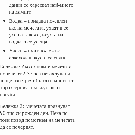
данни се харесват най-много
на дамите
Водка – придава по-силен
вкс на мечетата, ухаят и се
усещат свежо, вкусът на
водката се усеща
Уиски – имат по-тежък
алкохолен вкус и са силни
Бележка: Ако оставите мечетата
повече от 2-3 часа незахлупени
те ще изветреят бързо и много от
характерният им вкус ще се
изгуби.
Бележка 2: Мечетата празнуват
90-тия си рожден ден
. Нека по
този повод помогнем на мечетата
да се почерпят.