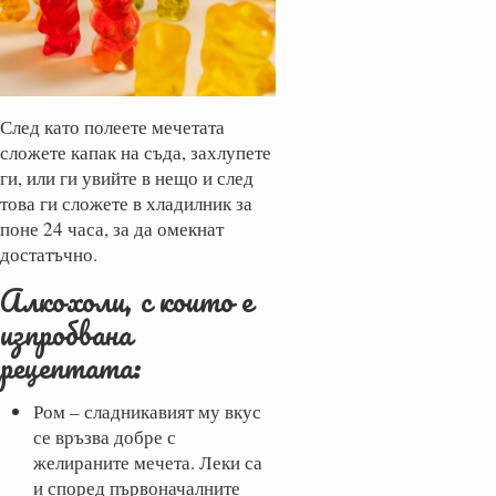
След като полеете мечетата
сложете капак на съда, захлупете
ги, или ги увийте в нещо и след
това ги сложете в хладилник за
поне 24 часа, за да омекнат
достатъчно.
Алкохоли, с които е
изпробвана
рецептата:
Ром – сладникавият му вкус
се връзва добре с
желираните мечета. Леки са
и според първоначалните