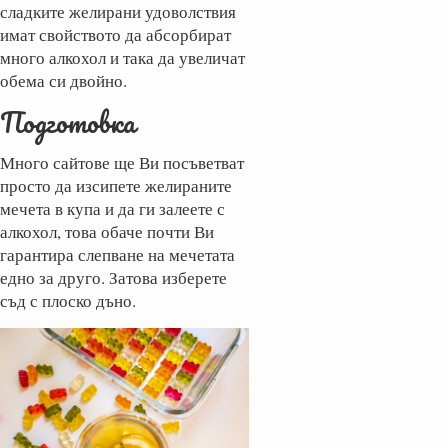
сладките желирани удоволствия
имат свойството да абсорбират
много алкохол и така да увеличат
обема си двойно.
Подготовка
Много сайтове ще Ви посъветват
просто да изсипете желираните
мечета в купа и да ги залеете с
алкохол, това обаче почти Ви
гарантира слепване на мечетата
едно за друго. Затова изберете
съд с плоско дъно.