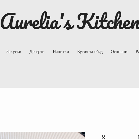
Aurelia's Kitche
Закуски
Десерти
Напитки
Кутия за обяд
Основни
Р
8