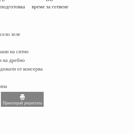
 подготовка
време за готвене
исело зеле
зани на ситно
н на дребно
и домати от консерва
лина
Принтирай рецептата