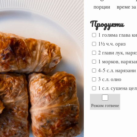
порции
време за
Продукти
1 голяма глава к
1½ ч.ч. ориз
2 глави лук, наря
1 морков, наряза
4-5 с.л. нарязан
3 с.л. олио
1 с.л. сушена це
Режим готвене