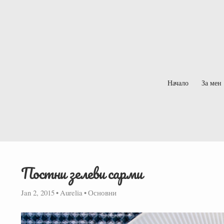
Начало
За мен
Постни зелеви сарми
Jan 2, 2015
•
Aurelia
•
Основни