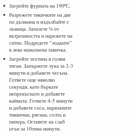
Загрейте фурната на 190ºС.
Разрежете тикичките на две
по дължина и издълбайте с
лъжица. Запазете ¼ от
вътрешността и нарежете на
ситно. Подредете “лодките”
в леко намазнена тавичка.
Загрейте зехтина в голям
тиган. Запържете лука за 2-3
минути и добавете чесъна.
Гответе още няколко
секунди, като бъркате
непрекъснато и добавете
каймата. Гответе 4-5 минути
и добавете соса, нарязаните
тиквички, ригана, солта и
пипера. Оставете на слаб
огън за 10тина минути.