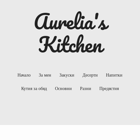
Aurelia's
Kitchen
Начало
За мен
Закуски
Десерти
Напитки
Кутия за обяд
Основни
Разни
Предястия