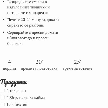
Разпределете сместа в
издълбаните тиквички и
потърсете с моцарелата.
Печете 20-25 минути, докато
сиренето се разтопи.
Сервирайте с пресни домати
и/или авокадо и пресен
босилек.
4
20′
25′
порции
време за подготовка
време за готвене
Продукти
4 тиквички
400гр. телешка кайма
1с.л. зехтин