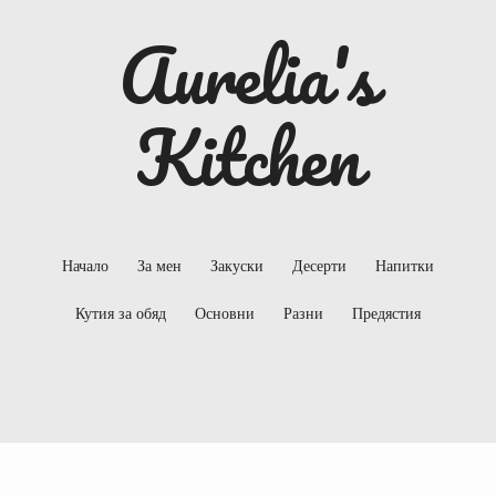
Aurelia's
Kitchen
Начало
За мен
Закуски
Десерти
Напитки
Кутия за обяд
Основни
Разни
Предястия