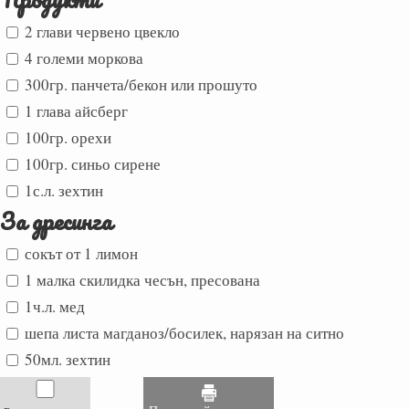
2 глави червено цвекло
4 големи моркова
300гр. панчета/бекон или прошуто
1 глава айсберг
100гр. орехи
100гр. синьо сирене
1с.л. зехтин
За дресинга
сокът от 1 лимон
1 малка скилидка чесън, пресована
1ч.л. мед
шепа листа магданоз/босилек, нарязан на ситно
50мл. зехтин