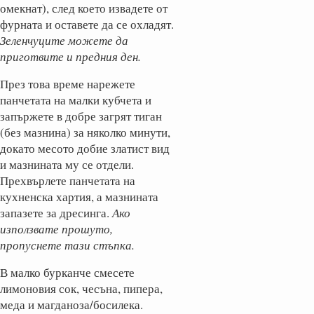
омекнат), след което извадете от
фурната и оставете да се охладят.
Зеленчуците можете да
приготвите и предния ден.
През това време нарежете
панчетата на малки кубчета и
запържете в добре загрят тиган
(без мазнина) за няколко минути,
докато месото добие златист вид
и мазнината му се отдели.
Прехвърлете панчетата на
кухненска хартия, а мазнината
запазете за дресинга.
Ако
използвате прошуто,
пропуснете тази стъпка.
В малко бурканче смесете
лимоновия сок, чесъна, пипера,
меда и магданоза/босилека.