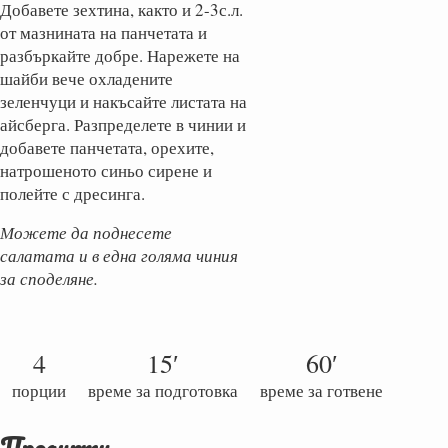
Добавете зехтина, както и 2-3с.л.
от мазнината на панчетата и
разбъркайте добре. Нарежете на
шайби вече охладените
зеленчуци и накъсайте листата на
айсберга. Разпределете в чинии и
добавете панчетата, орехите,
натрошеното синьо сирене и
полейте с дресинга.
Можете да поднесете
салатата и в една голяма чиния
за споделяне.
4
15′
60′
порции
време за подготовка
време за готвене
Продукти