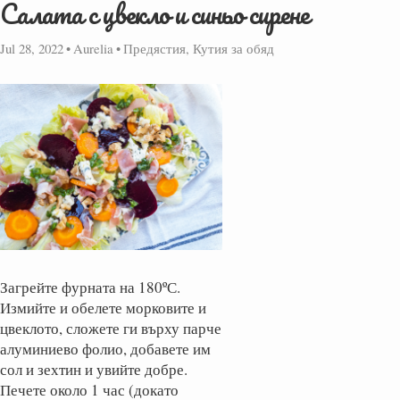
Салата с цвекло и синьо сирене
Jul 28, 2022
•
Aurelia
•
Предястия, Кутия за обяд
Загрейте фурната на 180ºС.
Измийте и обелете морковите и
цвеклото, сложете ги върху парче
алуминиево фолио, добавете им
сол и зехтин и увийте добре.
Печете около 1 час (докато