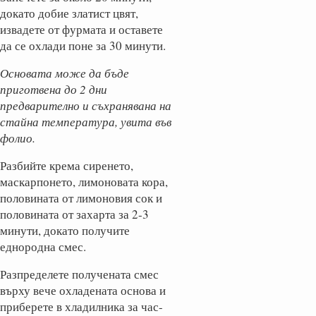
докато добие златист цвят,
извадете от фурмата и оставете
да се охлади поне за 30 минути.
Основата може да бъде
приготвена до 2 дни
предварително и съхранявана на
стайна температура, увита във
фолио.
Разбийте крема сиренето,
маскарпонето, лимоновата кора,
половината от лимоновия сок и
половината от захарта за 2-3
минути, докато получите
еднородна смес.
Разпределете получената смес
върху вече охладената основа и
приберете в хладилника за час-