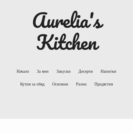
Aurelia's
Kitchen
Начало
За мен
Закуски
Десерти
Напитки
Кутия за обяд
Основни
Разни
Предястия