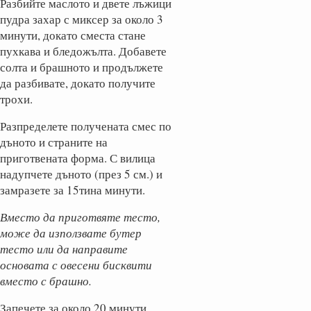
Разбийте маслото и двете лъжици
пудра захар с миксер за около 3
минути, докато сместа стане
пухкава и бледожълта. Добавете
солта и брашното и продължете
да разбивате, докато получите
трохи.
Разпределете получената смес по
дъното и страните на
приготвената форма. С вилица
надупчете дъното (през 5 см.) и
замразете за 15тина минути.
Вместо да приготвяте тесто,
може да използвате бутер
тесто или да направите
основата с овесени бисквити
вместо с брашно.
Запечете за около 20 минути,