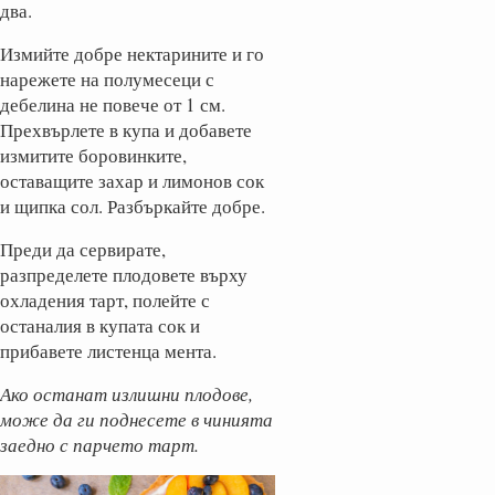
два.
Измийте добре нектарините и го
нарежете на полумесеци с
дебелина не повече от 1 см.
Прехвърлете в купа и добавете
измитите боровинките,
оставащите захар и лимонов сок
и щипка сол. Разбъркайте добре.
Преди да сервирате,
разпределете плодовете върху
охладения тарт, полейте с
останалия в купата сок и
прибавете листенца мента.
Ако останат излишни плодове,
може да ги поднесете в чинията
заедно с парчето тарт.