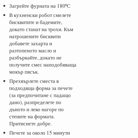
Загрейте фурната на 180ºС
В кухненски робот смелете
бисквитите и бадемите,
докато станат на трохи. Към
натрошените бисквити
добавете захарта и
разтопеното масло и
разбъркайте, докато не
получите смес наподобяваща
мокър пясък.
Прехвърлете сместа в
подходяща форма за печете
(за предпочитане с падащо
дано), разпределете по
дъното и леко нагоре по
стените на формата.
Притиснете добре.
Печете за около 15 минути