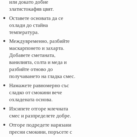
или докато добие
златистокафяв цвят.
Оставете основата да се
охлади до стайна
температура.
Междувременно, разбийте
маскарпонето и захарта.
Добавете сметаната,
ванилията, солта и меда и
разбийте отново до
получаването на гладка смес.
Намажете равномерно със
сладко от смокини вече
oхладената основа.
Изсипете отгоре млечната
смес и разпределете добре.
Отгоре подредете нарязани
пресни смокини, поръсете с