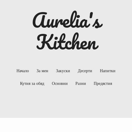
Aurelia's
Kitchen
Начало
За мен
Закуски
Десерти
Напитки
Кутия за обяд
Основни
Разни
Предястия